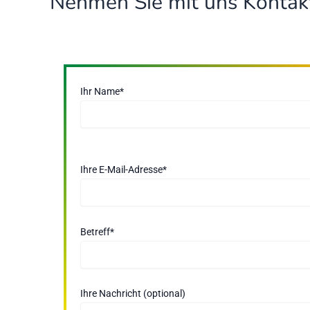
Nehmen Sie mit uns Kontak
Ihr Name*
B
Ihre E-Mail-Adresse*
i
t
t
e
Betreff*
l
a
s
Ihre Nachricht (optional)
s